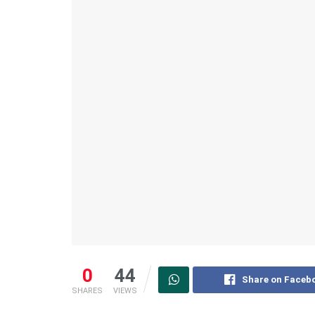
0
44
Share on Faceb
SHARES
VIEWS