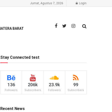
Jumat, Agustus 7, 2026
Login
ATERA BARAT
Stay Connected test
136
206k
23.9k
99
Followers
Subscribers
Followers
Subscribers
Recent News