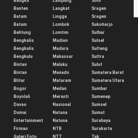
Bangka
Lampung
Solo
Banten
Langkat
Sragen
Batam
Lingga
Sragen
Batam
Lombok
Sukoharjo
Belitung
Lomtim
Sulbar
Bengkalis
Madiun
Sulsel
Bengkalis
Madura
Sulteng
Bengkulu
Makassar
Sultra
Bintan
Maluku
Sulut
Bintan
Manado
Sumatera Barat
Blitar
Mataram
Sumatera Utara
Bogor
Medan
Sumbar
Boyolali
Meranti
Sumenep
Davao
Nasional
Sumsel
Dumai
Natuna
Sumut
Entertainment
Natuna
Surabaya
Firman
NTB
Surakarta
Galeri Foto
NTT
Tak