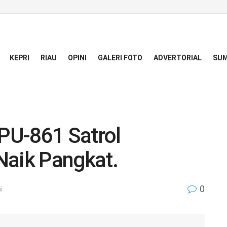
KEPRI
RIAU
OPINI
GALERI FOTO
ADVERTORIAL
SUM
EPU-861 Satrol
Naik Pangkat.
0
i