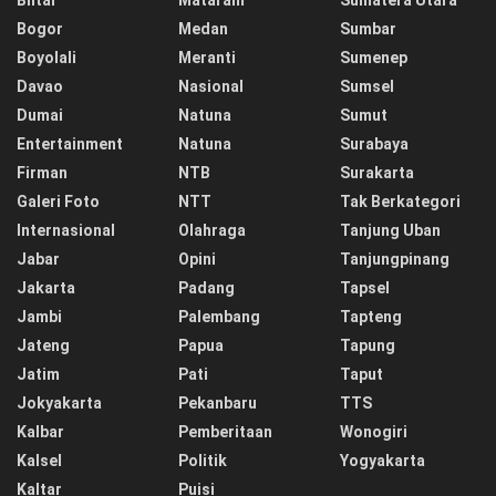
Blitar
Mataram
Sumatera Utara
Bogor
Medan
Sumbar
Boyolali
Meranti
Sumenep
Davao
Nasional
Sumsel
Dumai
Natuna
Sumut
Entertainment
Natuna
Surabaya
Firman
NTB
Surakarta
Galeri Foto
NTT
Tak Berkategori
Internasional
Olahraga
Tanjung Uban
Jabar
Opini
Tanjungpinang
Jakarta
Padang
Tapsel
Jambi
Palembang
Tapteng
Jateng
Papua
Tapung
Jatim
Pati
Taput
Jokyakarta
Pekanbaru
TTS
Kalbar
Pemberitaan
Wonogiri
Kalsel
Politik
Yogyakarta
Kaltar
Puisi