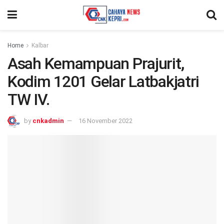
Home
Kalbar
Asah Kemampuan Prajurit,
Kodim 1201 Gelar Latbakjatri
TW IV.
by
cnkadmin
16 November 2022