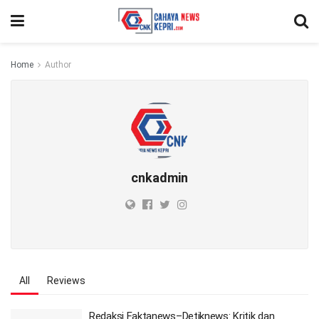
Home
Author
cnkadmin
All
Reviews
Redaksi Faktanews–Detiknews: Kritik dan