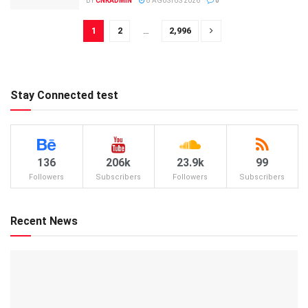
BY
CNKADMIN
8 AGUSTUS 2026
0
1
2
…
2,996
Stay Connected test
136
206k
23.9k
99
Followers
Subscribers
Followers
Subscribers
Recent News