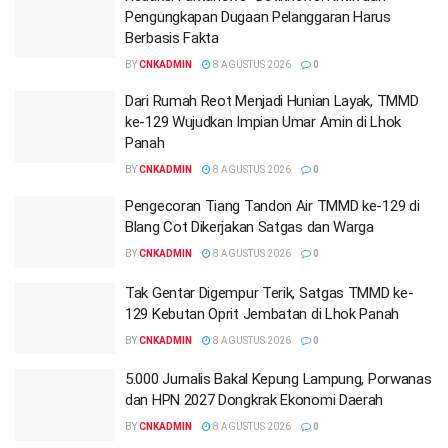
Pengungkapan Dugaan Pelanggaran Harus
Berbasis Fakta
BY
CNKADMIN
8 AGUSTUS 2026
0
Dari Rumah Reot Menjadi Hunian Layak, TMMD
ke-129 Wujudkan Impian Umar Amin di Lhok
Panah
BY
CNKADMIN
8 AGUSTUS 2026
0
Pengecoran Tiang Tandon Air TMMD ke-129 di
Blang Cot Dikerjakan Satgas dan Warga
BY
CNKADMIN
8 AGUSTUS 2026
0
Tak Gentar Digempur Terik, Satgas TMMD ke-
129 Kebutan Oprit Jembatan di Lhok Panah
BY
CNKADMIN
8 AGUSTUS 2026
0
5.000 Jurnalis Bakal Kepung Lampung, Porwanas
dan HPN 2027 Dongkrak Ekonomi Daerah
BY
CNKADMIN
8 AGUSTUS 2026
0