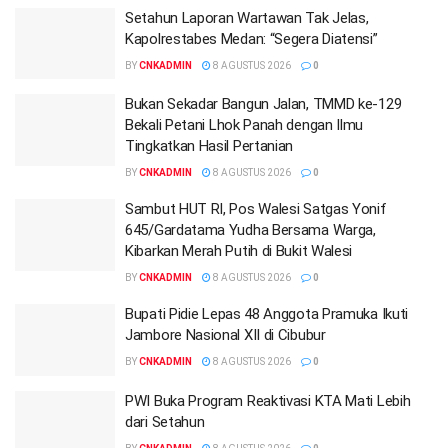
Setahun Laporan Wartawan Tak Jelas,
Kapolrestabes Medan: “Segera Diatensi”
BY
CNKADMIN
8 AGUSTUS 2026
0
Bukan Sekadar Bangun Jalan, TMMD ke-129
Bekali Petani Lhok Panah dengan Ilmu
Tingkatkan Hasil Pertanian
BY
CNKADMIN
8 AGUSTUS 2026
0
Sambut HUT RI, Pos Walesi Satgas Yonif
645/Gardatama Yudha Bersama Warga,
Kibarkan Merah Putih di Bukit Walesi
BY
CNKADMIN
8 AGUSTUS 2026
0
Bupati Pidie Lepas 48 Anggota Pramuka Ikuti
Jambore Nasional XII di Cibubur
BY
CNKADMIN
8 AGUSTUS 2026
0
PWI Buka Program Reaktivasi KTA Mati Lebih
dari Setahun