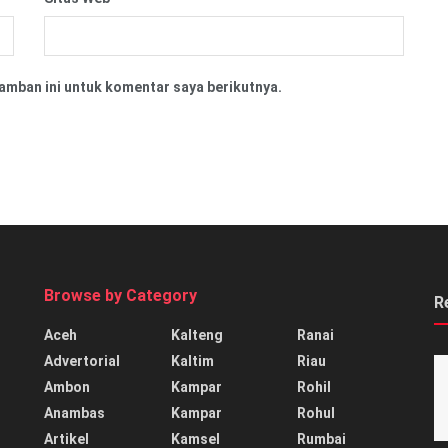
amban ini untuk komentar saya berikutnya.
Browse by Category
R
Aceh
Kalteng
Ranai
Advertorial
Kaltim
Riau
Ambon
Kampar
Rohil
Anambas
Kampar
Rohul
Artikel
Kamsel
Rumbai