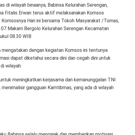
s di wilayah binaanya, Babinsa Kelurahan Serengan,
 Fitalis Erwan terus aktif melaksanakan Komsos
a Komsosnya Hari ini bersama Tokoh Masyarakat /Tomas,
RW 07 Makam Bergolo Kelurahan Serengan Kecamatan
ukul 08.30 WIB
n mengatakan dengan kegiatan Komsos ini tentunya
rmasi dapat diketahui secara dini dan cegah dini untuk
i wilayah.
an untuk meningkatkan kerjasama dan kemanunggalan TNI
k menimalisir gangguan Kamtibmas, yang ada di wilayah
aku Babinsa selalu mengajak dan memberikan motivasi