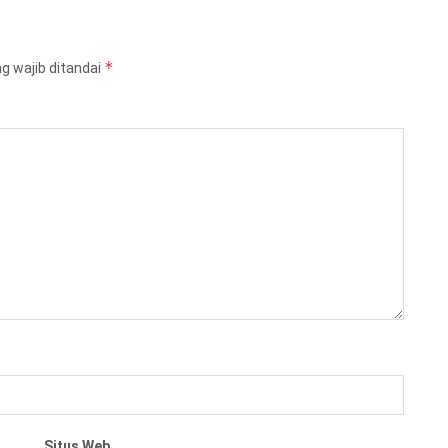
*
g wajib ditandai
Situs Web