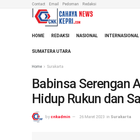
Contact
Email
Pedoman
Redaksi
HOME
REDAKSI
NASIONAL
INTERNASIONAL
SUMATERA UTARA
Home
Surakarta
Babinsa Serengan 
Hidup Rukun dan Sa
by
cnkadmin
26 Maret 2023
in
Surakarta