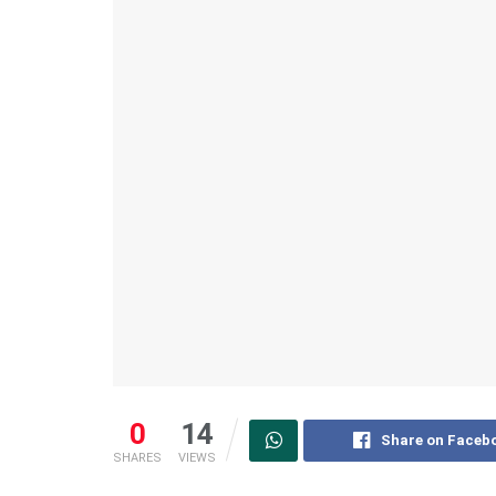
0
14
Share on Faceb
SHARES
VIEWS