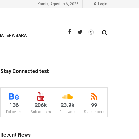
Kamis, Agustus 6, 2026
Login
ATERA BARAT
Stay Connected test
136
206k
23.9k
99
Followers
Subscribers
Followers
Subscribers
Recent News