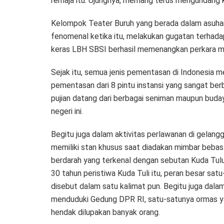
remaja itu. Ujungnya, memang terus mengundan
Kelompok Teater Buruh yang berada dalam asuhan
fenomenal ketika itu, melakukan gugatan terhadap
keras LBH SBSI berhasil memenangkan perkara mel
Sejak itu, semua jenis pementasan di Indonesia m
pementasan dari 8 pintu instansi yang sangat berbe
pujian datang dari berbagai seniman maupun buday
negeri ini.
Begitu juga dalam aktivitas perlawanan di gelangga
memiliki stan khusus saat diadakan mimbar bebas 
berdarah yang terkenal dengan sebutan Kuda Tulu 
30 tahun peristiwa Kuda Tuli itu, peran besar sat
disebut dalam satu kalimat pun. Begitu juga dala
menduduki Gedung DPR RI, satu-satunya ormas 
hendak dilupakan banyak orang.