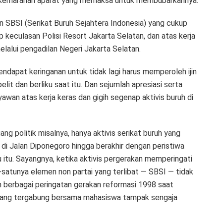
g kemarahan aparat yang memaksa untuk membubarkannya.
 SBSI (Serikat Buruh Sejahtera Indonesia) yang cukup
 keculasan Polisi Resort Jakarta Selatan, dan atas kerja
alui pengadilan Negeri Jakarta Selatan.
endapat keringanan untuk tidak lagi harus memperoleh ijin
lit dan berliku saat itu. Dan sejumlah apresiasi serta
awan atas kerja keras dan gigih segenap aktivis buruh di
ng politik misalnya, hanya aktivis serikat buruh yang
di Jalan Diponegoro hingga berakhir dengan peristiwa
itu. Sayangnya, ketika aktivis pergerakan memperingati
u-satunya elemen non partai yang terlibat — SBSI — tidak
m berbagai peringatan gerakan reformasi 1998 saat
yang tergabung bersama mahasiswa tampak sengaja