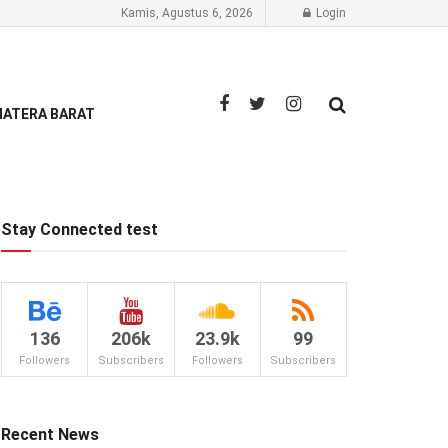
Kamis, Agustus 6, 2026
Login
ATERA BARAT
Stay Connected test
136
206k
23.9k
99
Followers
Subscribers
Followers
Subscribers
Recent News