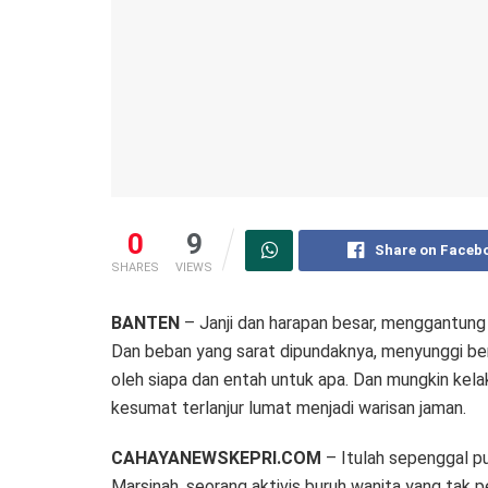
0
9
Share on Faceb
SHARES
VIEWS
BANTEN
– Janji dan harapan besar, menggantung w
Dan beban yang sarat dipundaknya, menyunggi ber
oleh siapa dan entah untuk apa. Dan mungkin kela
kesumat terlanjur lumat menjadi warisan jaman.
CAHAYANEWSKEPRI.COM
– Itulah sepenggal pu
Marsinah, seorang aktivis buruh wanita yang tak