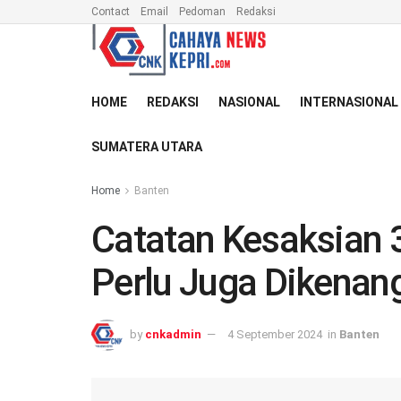
Contact
Email
Pedoman
Redaksi
HOME
REDAKSI
NASIONAL
INTERNASIONAL
SUMATERA UTARA
Home
Banten
Catatan Kesaksian 
Perlu Juga Dikenan
by
cnkadmin
4 September 2024
in
Banten