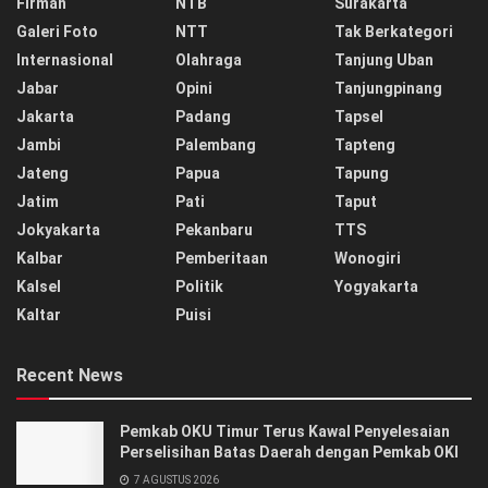
Firman
NTB
Surakarta
Galeri Foto
NTT
Tak Berkategori
Internasional
Olahraga
Tanjung Uban
Jabar
Opini
Tanjungpinang
Jakarta
Padang
Tapsel
Jambi
Palembang
Tapteng
Jateng
Papua
Tapung
Jatim
Pati
Taput
Jokyakarta
Pekanbaru
TTS
Kalbar
Pemberitaan
Wonogiri
Kalsel
Politik
Yogyakarta
Kaltar
Puisi
Recent News
Pemkab OKU Timur Terus Kawal Penyelesaian
Perselisihan Batas Daerah dengan Pemkab OKI
7 AGUSTUS 2026