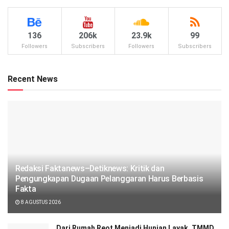
136
206k
23.9k
99
Followers
Subscribers
Followers
Subscribers
Recent News
Redaksi Faktanews–Detiknews: Kritik dan
Pengungkapan Dugaan Pelanggaran Harus Berbasis
Fakta
8 AGUSTUS 2026
Dari Rumah Reot Menjadi Hunian Layak, TMMD