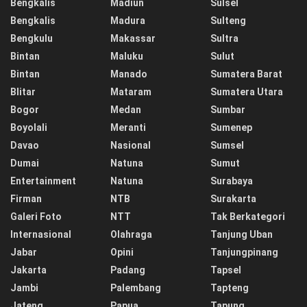
Bengkalis
Madiun
Sulsel
Bengkalis
Madura
Sulteng
Bengkulu
Makassar
Sultra
Bintan
Maluku
Sulut
Bintan
Manado
Sumatera Barat
Blitar
Mataram
Sumatera Utara
Bogor
Medan
Sumbar
Boyolali
Meranti
Sumenep
Davao
Nasional
Sumsel
Dumai
Natuna
Sumut
Entertainment
Natuna
Surabaya
Firman
NTB
Surakarta
Galeri Foto
NTT
Tak Berkategori
Internasional
Olahraga
Tanjung Uban
Jabar
Opini
Tanjungpinang
Jakarta
Padang
Tapsel
Jambi
Palembang
Tapteng
Jateng
Papua
Tapung