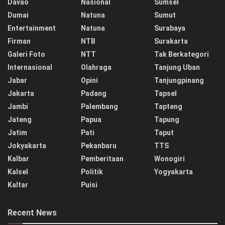
Davao
Nasional
Sumsel
Dumai
Natuna
Sumut
Entertainment
Natuna
Surabaya
Firman
NTB
Surakarta
Galeri Foto
NTT
Tak Berkategori
Internasional
Olahraga
Tanjung Uban
Jabar
Opini
Tanjungpinang
Jakarta
Padang
Tapsel
Jambi
Palembang
Tapteng
Jateng
Papua
Tapung
Jatim
Pati
Taput
Jokyakarta
Pekanbaru
TTS
Kalbar
Pemberitaan
Wonogiri
Kalsel
Politik
Yogyakarta
Kaltar
Puisi
Recent News