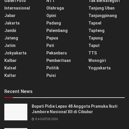
Galeri Foto
NTT
Tak Berkategori
Internasional
Olahraga
Tanjung Uban
Jabar
Opini
Tanjungpinang
Jakarta
Padang
Tapsel
Jambi
Palembang
Tapteng
Jateng
Papua
Tapung
Jatim
Pati
Taput
Jokyakarta
Pekanbaru
TTS
Kalbar
Pemberitaan
Wonogiri
Kalsel
Politik
Yogyakarta
Kaltar
Puisi
Recent News
Bupati Pidie Lepas 48 Anggota Pramuka Ikuti
Jambore Nasional XII di Cibubur
8 AGUSTUS 2026