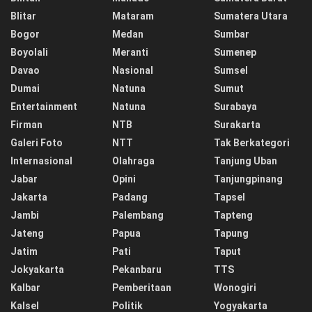
Blitar
Mataram
Sumatera Utara
Bogor
Medan
Sumbar
Boyolali
Meranti
Sumenep
Davao
Nasional
Sumsel
Dumai
Natuna
Sumut
Entertainment
Natuna
Surabaya
Firman
NTB
Surakarta
Galeri Foto
NTT
Tak Berkategori
Internasional
Olahraga
Tanjung Uban
Jabar
Opini
Tanjungpinang
Jakarta
Padang
Tapsel
Jambi
Palembang
Tapteng
Jateng
Papua
Tapung
Jatim
Pati
Taput
Jokyakarta
Pekanbaru
TTS
Kalbar
Pemberitaan
Wonogiri
Kalsel
Politik
Yogyakarta