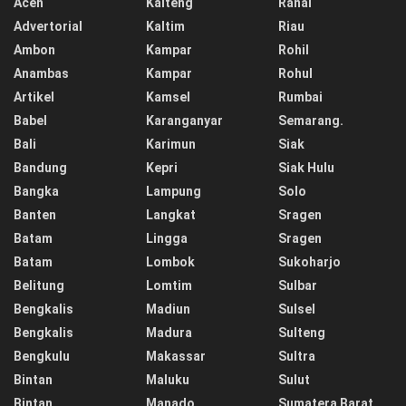
Aceh
Kalteng
Ranai
Advertorial
Kaltim
Riau
Ambon
Kampar
Rohil
Anambas
Kampar
Rohul
Artikel
Kamsel
Rumbai
Babel
Karanganyar
Semarang.
Bali
Karimun
Siak
Bandung
Kepri
Siak Hulu
Bangka
Lampung
Solo
Banten
Langkat
Sragen
Batam
Lingga
Sragen
Batam
Lombok
Sukoharjo
Belitung
Lomtim
Sulbar
Bengkalis
Madiun
Sulsel
Bengkalis
Madura
Sulteng
Bengkulu
Makassar
Sultra
Bintan
Maluku
Sulut
Bintan
Manado
Sumatera Barat