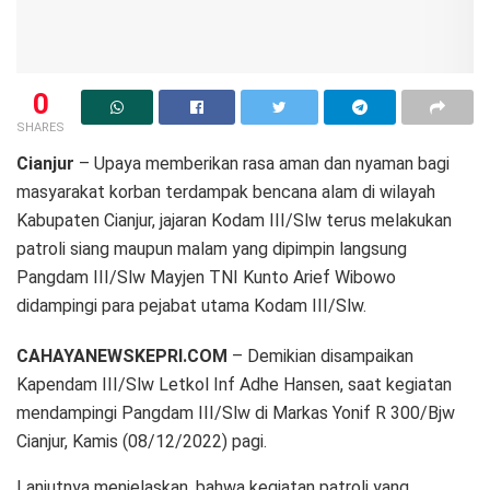
0
SHARES
Cianjur
– Upaya memberikan rasa aman dan nyaman bagi
masyarakat korban terdampak bencana alam di wilayah
Kabupaten Cianjur, jajaran Kodam III/Slw terus melakukan
patroli siang maupun malam yang dipimpin langsung
Pangdam III/Slw Mayjen TNI Kunto Arief Wibowo
didampingi para pejabat utama Kodam III/Slw.
CAHAYANEWSKEPRI.COM
– Demikian disampaikan
Kapendam III/Slw Letkol Inf Adhe Hansen, saat kegiatan
mendampingi Pangdam III/Slw di Markas Yonif R 300/Bjw
Cianjur, Kamis (08/12/2022) pagi.
Lanjutnya menjelaskan, bahwa kegiatan patroli yang