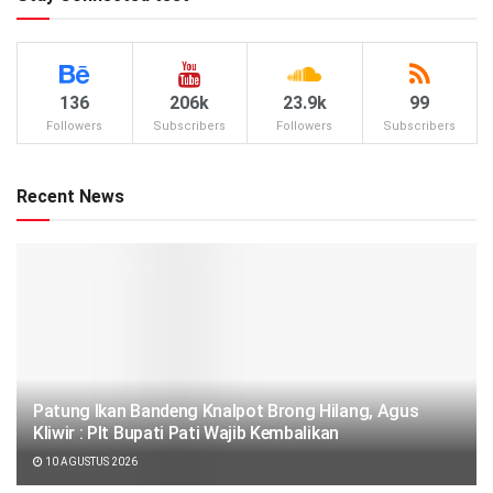
136
206k
23.9k
99
Followers
Subscribers
Followers
Subscribers
Recent News
Patung Ikan Bandeng Knalpot Brong Hilang, Agus
Kliwir : Plt Bupati Pati Wajib Kembalikan
10 AGUSTUS 2026