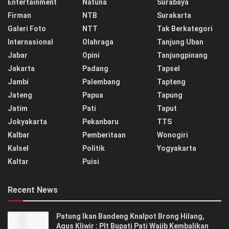
Entertainment
Natuna
Surabaya
Firman
NTB
Surakarta
Galeri Foto
NTT
Tak Berkategori
Internasional
Olahraga
Tanjung Uban
Jabar
Opini
Tanjungpinang
Jakarta
Padang
Tapsel
Jambi
Palembang
Tapteng
Jateng
Papua
Tapung
Jatim
Pati
Taput
Jokyakarta
Pekanbaru
TTS
Kalbar
Pemberitaan
Wonogiri
Kalsel
Politik
Yogyakarta
Kaltar
Puisi
Recent News
Patung Ikan Bandeng Knalpot Brong Hilang,
Agus Kliwir : Plt Bupati Pati Wajib Kembalikan