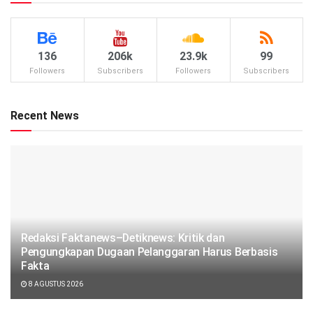
136
206k
23.9k
99
Followers
Subscribers
Followers
Subscribers
Recent News
Redaksi Faktanews–Detiknews: Kritik dan
Pengungkapan Dugaan Pelanggaran Harus Berbasis
Fakta
8 AGUSTUS 2026