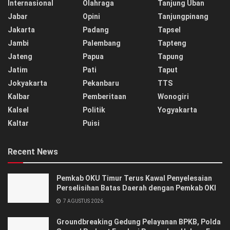
Internasional
Olahraga
Tanjung Uban
Jabar
Opini
Tanjungpinang
Jakarta
Padang
Tapsel
Jambi
Palembang
Tapteng
Jateng
Papua
Tapung
Jatim
Pati
Taput
Jokyakarta
Pekanbaru
TTS
Kalbar
Pemberitaan
Wonogiri
Kalsel
Politik
Yogyakarta
Kaltar
Puisi
Recent News
Pemkab OKU Timur Terus Kawal Penyelesaian
Perselisihan Batas Daerah dengan Pemkab OKI
7 AGUSTUS 2026
Groundbreaking Gedung Pelayanan BPKB, Polda