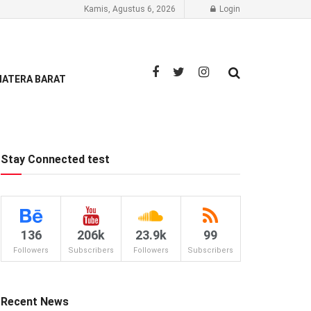
Kamis, Agustus 6, 2026
Login
ATERA BARAT
Stay Connected test
136
206k
23.9k
99
Followers
Subscribers
Followers
Subscribers
Recent News