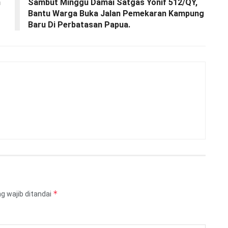
n
Sambut Minggu Damai Satgas Yonif 512/QY,
Bantu Warga Buka Jalan Pemekaran Kampung
Baru Di Perbatasan Papua.
*
g wajib ditandai