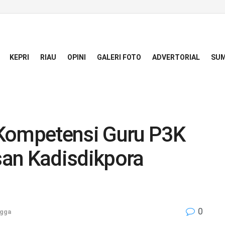
KEPRI
RIAU
OPINI
GALERI FOTO
ADVERTORIAL
SUM
 Kompetensi Guru P3K
asan Kadisdikpora
0
ngga