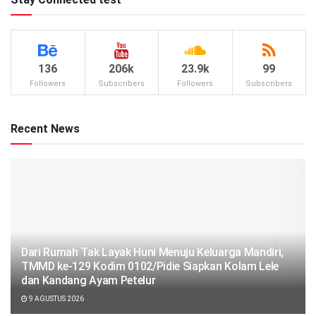
136
206k
23.9k
99
Followers
Subscribers
Followers
Subscribers
Recent News
Dari Rumah Tak Layak Huni Menuju Keluarga Mandiri,
TMMD ke-129 Kodim 0102/Pidie Siapkan Kolam Lele
dan Kandang Ayam Petelur
9 AGUSTUS 2026