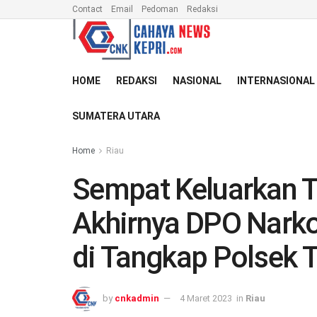
Contact
Email
Pedoman
Redaksi
HOME
REDAKSI
NASIONAL
INTERNASIONAL
SUMATERA UTARA
Home
Riau
Sempat Keluarkan 
Akhirnya DPO Narko
di Tangkap Polsek
by
cnkadmin
4 Maret 2023
in
Riau