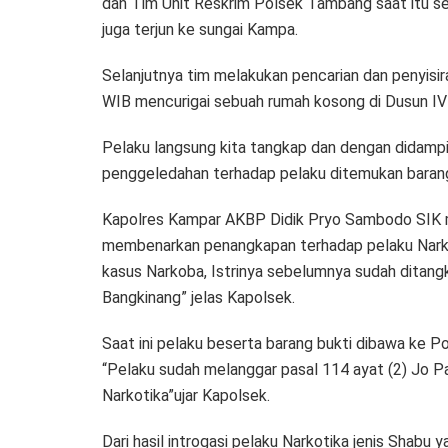
dan Tim Unit Reskrim Polsek Tambang saat itu 
juga terjun ke sungai Kampa.
Selanjutnya tim melakukan pencarian dan penyisira
WIB mencurigai sebuah rumah kosong di Dusun I
Pelaku langsung kita tangkap dan dengan didampi
penggeledahan terhadap pelaku ditemukan barang
Kapolres Kampar AKBP Didik Pryo Sambodo SIK
membenarkan penangkapan terhadap pelaku Nark
kasus Narkoba, Istrinya sebelumnya sudah ditangk
Bangkinang” jelas Kapolsek.
Saat ini pelaku beserta barang bukti dibawa ke P
“Pelaku sudah melanggar pasal 114 ayat (2) Jo P
Narkotika”ujar Kapolsek.
Dari hasil introgasi pelaku Narkotika jenis Shab