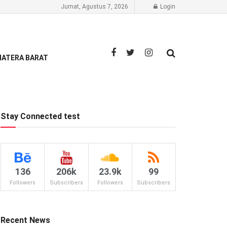
Jumat, Agustus 7, 2026
Login
ATERA BARAT
Stay Connected test
136
206k
23.9k
99
Followers
Subscribers
Followers
Subscribers
Recent News