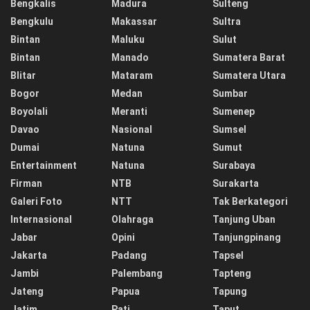
Bengkalis
Madura
Sulteng
Bengkulu
Makassar
Sultra
Bintan
Maluku
Sulut
Bintan
Manado
Sumatera Barat
Blitar
Mataram
Sumatera Utara
Bogor
Medan
Sumbar
Boyolali
Meranti
Sumenep
Davao
Nasional
Sumsel
Dumai
Natuna
Sumut
Entertainment
Natuna
Surabaya
Firman
NTB
Surakarta
Galeri Foto
NTT
Tak Berkategori
Internasional
Olahraga
Tanjung Uban
Jabar
Opini
Tanjungpinang
Jakarta
Padang
Tapsel
Jambi
Palembang
Tapteng
Jateng
Papua
Tapung
Jatim
Pati
Taput