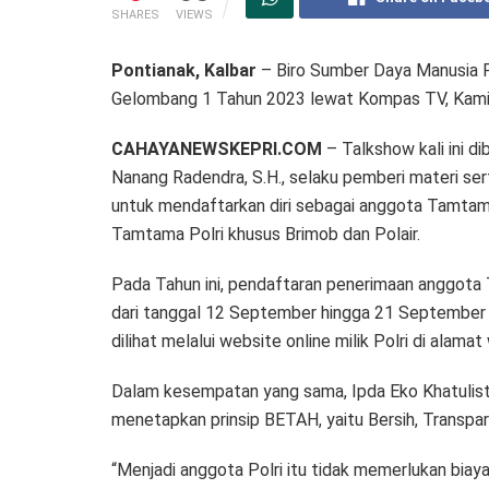
SHARES
VIEWS
Pontianak, Kalbar
– Biro Sumber Daya Manusia P
Gelombang 1 Tahun 2023 lewat Kompas TV, Kami
CAHAYANEWSKEPRI.COM
– Talkshow kali ini di
Nanang Radendra, S.H., selaku pemberi materi se
untuk mendaftarkan diri sebagai anggota Tamtam
Tamtama Polri khusus Brimob dan Polair.
Pada Tahun ini, pendaftaran penerimaan anggota 
dari tanggal 12 September hingga 21 September 
dilihat melalui website online milik Polri di alama
Dalam kesempatan yang sama, Ipda Eko Khatulist
menetapkan prinsip BETAH, yaitu Bersih, Transpar
“Menjadi anggota Polri itu tidak memerlukan biay