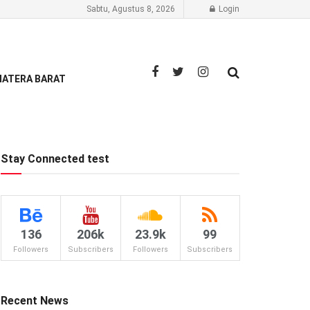
Sabtu, Agustus 8, 2026
Login
ATERA BARAT
Stay Connected test
136
206k
23.9k
99
Followers
Subscribers
Followers
Subscribers
Recent News