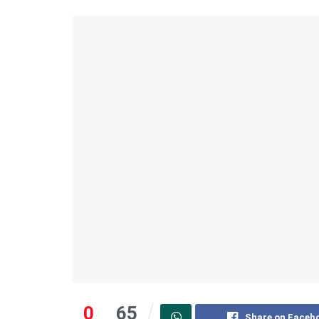
0
65
Share on Faceb