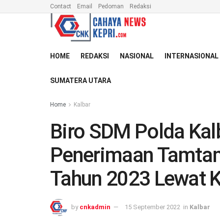
Contact
Email
Pedoman
Redaksi
HOME
REDAKSI
NASIONAL
INTERNASIONAL
SUMATERA UTARA
Home
Kalbar
Biro SDM Polda Kal
Penerimaan Tamtam
Tahun 2023 Lewat 
by
cnkadmin
15 September 2022
in
Kalbar