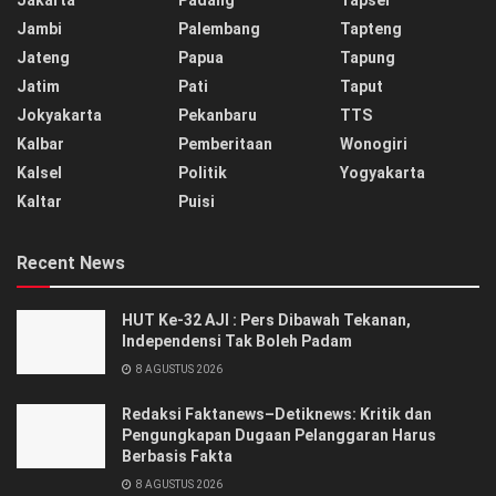
Jakarta
Padang
Tapsel
Jambi
Palembang
Tapteng
Jateng
Papua
Tapung
Jatim
Pati
Taput
Jokyakarta
Pekanbaru
TTS
Kalbar
Pemberitaan
Wonogiri
Kalsel
Politik
Yogyakarta
Kaltar
Puisi
Recent News
HUT Ke-32 AJI : Pers Dibawah Tekanan,
Independensi Tak Boleh Padam
8 AGUSTUS 2026
Redaksi Faktanews–Detiknews: Kritik dan
Pengungkapan Dugaan Pelanggaran Harus
Berbasis Fakta
8 AGUSTUS 2026