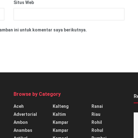
Situs Web
amban ini untuk komentar saya berikutnya.
Browse by Category
R
Aceh
Kalteng
Ranai
Advertorial
Kaltim
Riau
Ambon
Kampar
Rohil
Anambas
Kampar
Rohul