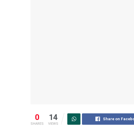
0
14
Share on Faceb
SHARES
VIEWS