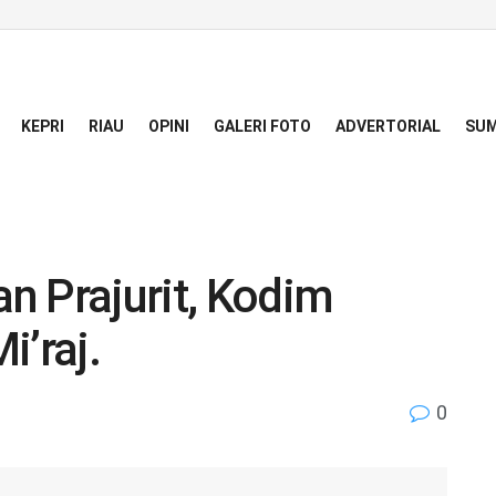
KEPRI
RIAU
OPINI
GALERI FOTO
ADVERTORIAL
SUM
n Prajurit, Kodim
i’raj.
0