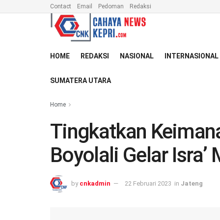
Contact
Email
Pedoman
Redaksi
HOME
REDAKSI
NASIONAL
INTERNASIONAL
SUMATERA UTARA
Home
Tingkatkan Keimana
Boyolali Gelar Isra’ M
by
cnkadmin
22 Februari 2023
in
Jateng