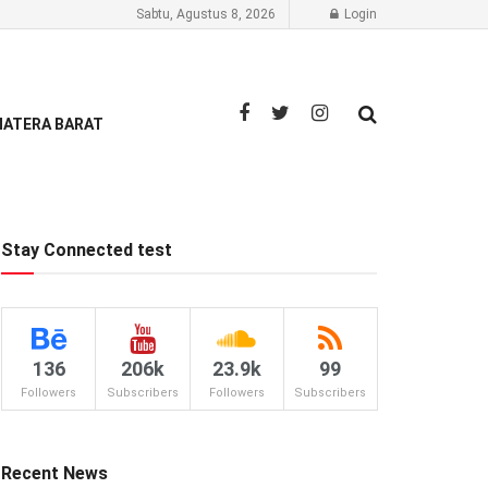
Sabtu, Agustus 8, 2026
Login
ATERA BARAT
Stay Connected test
136
206k
23.9k
99
Followers
Subscribers
Followers
Subscribers
Recent News