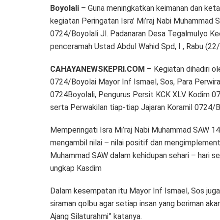
Boyolali
– Guna meningkatkan keimanan dan ketaq
kegiatan Peringatan Isra’ Mi’raj Nabi Muhammad
0724/Boyolali Jl. Padanaran Desa Tegalmulyo K
penceramah Ustad Abdul Wahid Spd, I , Rabu (22
CAHAYANEWSKEPRI.COM
– Kegiatan dihadiri o
0724/Boyolai Mayor Inf Ismael, Sos, Para Perwir
0724Boyolali, Pengurus Persit KCK XLV Kodim 0
serta Perwakilan tiap-tiap Jajaran Koramil 0724/B
Memperingati Isra Mi’raj Nabi Muhammad SAW 14
mengambil nilai – nilai positif dan mengimplemen
Muhammad SAW dalam kehidupan sehari – hari ser
ungkap Kasdim
Dalam kesempatan itu Mayor Inf Ismael, Sos juga 
siraman qolbu agar setiap insan yang beriman aka
Ajang Silaturahmi” katanya.