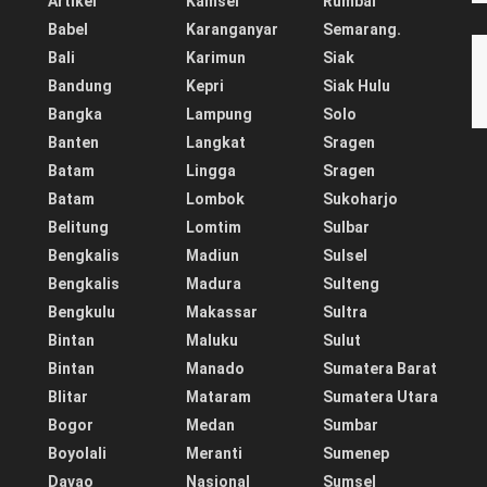
Artikel
Kamsel
Rumbai
Babel
Karanganyar
Semarang.
Bali
Karimun
Siak
Bandung
Kepri
Siak Hulu
Bangka
Lampung
Solo
Banten
Langkat
Sragen
Batam
Lingga
Sragen
Batam
Lombok
Sukoharjo
Belitung
Lomtim
Sulbar
Bengkalis
Madiun
Sulsel
Bengkalis
Madura
Sulteng
Bengkulu
Makassar
Sultra
Bintan
Maluku
Sulut
Bintan
Manado
Sumatera Barat
Blitar
Mataram
Sumatera Utara
Bogor
Medan
Sumbar
Boyolali
Meranti
Sumenep
Davao
Nasional
Sumsel