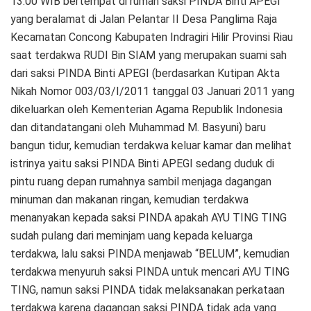
13.00 WIB bertempat di rumah saksi PINDA Binti APEGI
yang beralamat di Jalan Pelantar II Desa Panglima Raja
Kecamatan Concong Kabupaten Indragiri Hilir Provinsi Riau
saat terdakwa RUDI Bin SIAM yang merupakan suami sah
dari saksi PINDA Binti APEGI (berdasarkan Kutipan Akta
Nikah Nomor 003/03/I/2011 tanggal 03 Januari 2011 yang
dikeluarkan oleh Kementerian Agama Republik Indonesia
dan ditandatangani oleh Muhammad M. Basyuni) baru
bangun tidur, kemudian terdakwa keluar kamar dan melihat
istrinya yaitu saksi PINDA Binti APEGI sedang duduk di
pintu ruang depan rumahnya sambil menjaga dagangan
minuman dan makanan ringan, kemudian terdakwa
menanyakan kepada saksi PINDA apakah AYU TING TING
sudah pulang dari meminjam uang kepada keluarga
terdakwa, lalu saksi PINDA menjawab “BELUM”, kemudian
terdakwa menyuruh saksi PINDA untuk mencari AYU TING
TING, namun saksi PINDA tidak melaksanakan perkataan
terdakwa karena dagangan saksi PINDA tidak ada yang