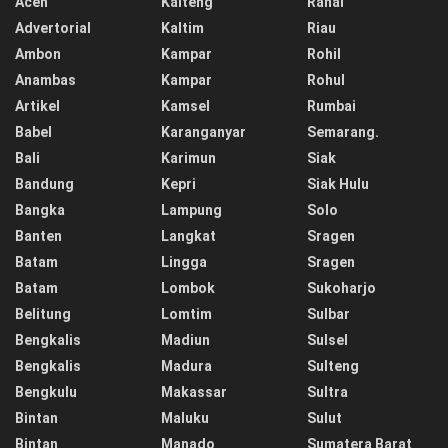
Aceh
Kalteng
Ranai
Advertorial
Kaltim
Riau
Ambon
Kampar
Rohil
Anambas
Kampar
Rohul
Artikel
Kamsel
Rumbai
Babel
Karanganyar
Semarang.
Bali
Karimun
Siak
Bandung
Kepri
Siak Hulu
Bangka
Lampung
Solo
Banten
Langkat
Sragen
Batam
Lingga
Sragen
Batam
Lombok
Sukoharjo
Belitung
Lomtim
Sulbar
Bengkalis
Madiun
Sulsel
Bengkalis
Madura
Sulteng
Bengkulu
Makassar
Sultra
Bintan
Maluku
Sulut
Bintan
Manado
Sumatera Barat